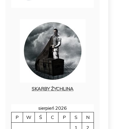
SKARBY ŻYCHLINA
sierpień 2026
P
W
Ś
C
P
S
N
1
2