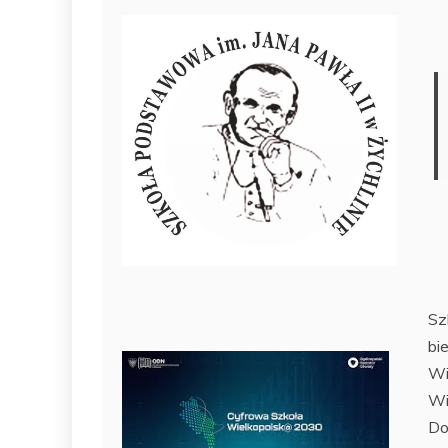
Sz
bi
Wi
Wi
Do