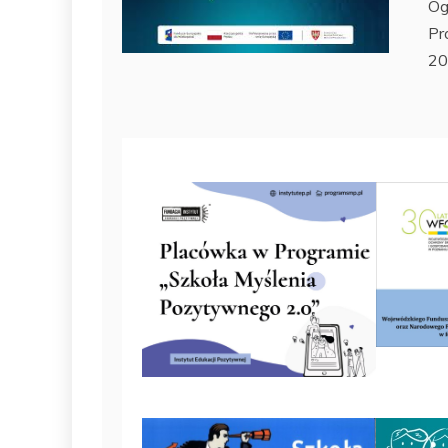
Og
Pr
20