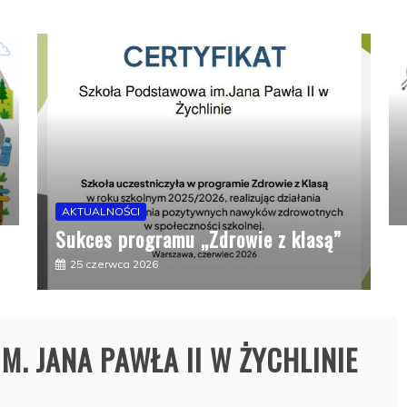
AKTUALNOŚCI
Nasza szkoła wyróżniona Krajową
Odznaką Jakości- National Quality
Label!
25 czerwca 2026
asą”
. JANA PAWŁA II W ŻYCHLINIE