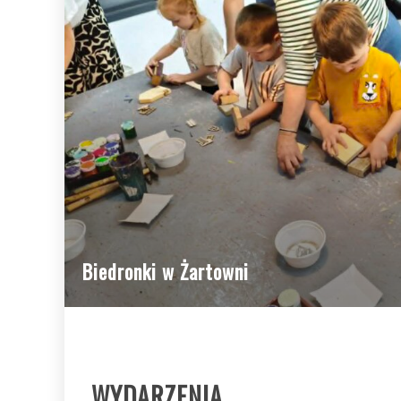
 w Żartowni
WYDARZENIA