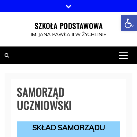
Skip
to
Otwórz pasek narzędzi
content
SZKOŁA PODSTAWOWA
IM. JANA PAWŁA II W ŻYCHLINIE
SAMORZĄD
UCZNIOWSKI
SKŁAD SAMORZĄDU