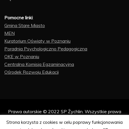
Pomocne linki
:
Gmina Stare Miasto
MEN
Kuratorium Oświaty w Poznaniu
Poradnia Psychologiczno Pedagogiczna
OKE w Poznaniu
Centralna Komisja Egzaminacyjna
Ośrodek Rozwoju Edukacji
Prawa autorskie © 2022 SP Żychlin. Wszystkie prawa
zastrzeżone.
Strona korzysta z cookies w celu poprawy funkcjonowania
Proudly powered by WordPress
|
Theme: Refined Blocks