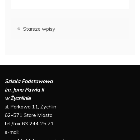
Nawigacja
Starsze wpisy
po
wpisach
Szkoła Podstawowa
im. Jana Pawła II
w Żychlinie
ul. Parkowa 11, Żychlin
62-571 Stare Miasto
tel./fax 63 244 25 71
e-mail: