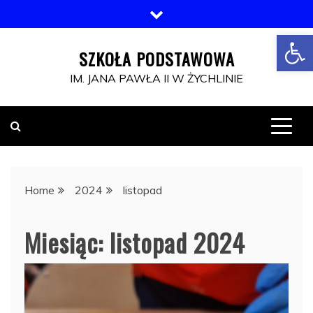
Skip
to
Otwórz pasek narzędzi
content
SZKOŁA PODSTAWOWA
IM. JANA PAWŁA II W ŻYCHLINIE
Home
2024
listopad
Miesiąc:
listopad 2024