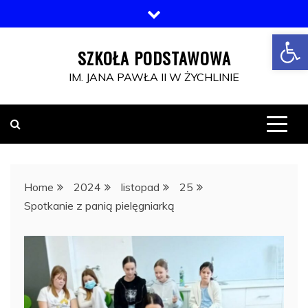
Skip
to
Open toolbar
content
SZKOŁA PODSTAWOWA
IM. JANA PAWŁA II W ŻYCHLINIE
Home
2024
listopad
25
Spotkanie z panią pielęgniarką