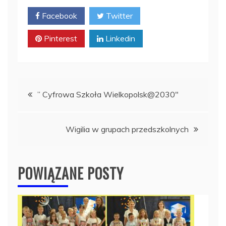
Facebook
Twitter
Pinterest
Linkedin
Nawigacja
” Cyfrowa Szkoła Wielkopolsk@2030″
wpisu
Wigilia w grupach przedszkolnych
POWIĄZANE POSTY