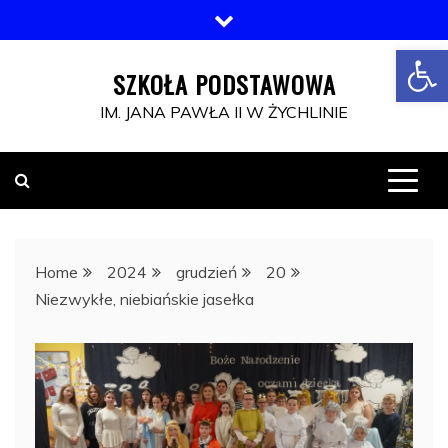
Skip
to
Otwórz pasek narzędzi
content
SZKOŁA PODSTAWOWA
IM. JANA PAWŁA II W ŻYCHLINIE
Home
2024
grudzień
20
Niezwykłe, niebiańskie jasełka