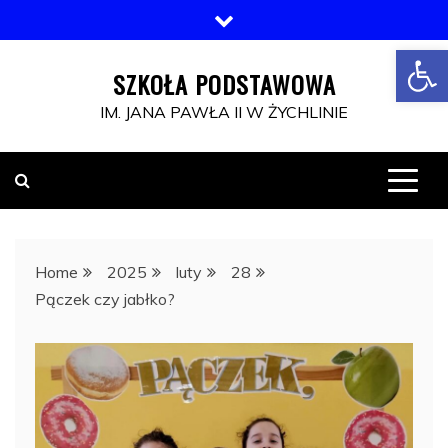
Skip
to
Otwórz pasek narzędzi
content
SZKOŁA PODSTAWOWA
IM. JANA PAWŁA II W ŻYCHLINIE
Home
2025
luty
28
Pączek czy jabłko?