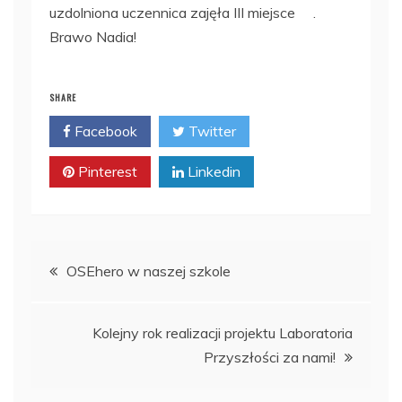
uzdolniona uczennica zajęła III miejsce
.
Brawo Nadia!
SHARE
Facebook
Twitter
Pinterest
Linkedin
Nawigacja
OSEhero w naszej szkole
wpisu
Kolejny rok realizacji projektu Laboratoria
Przyszłości za nami!