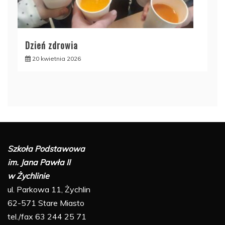
Dzień zdrowia
20 kwietnia 2026
Szkoła Podstawowa
im. Jana Pawła II
w Żychlinie
ul. Parkowa 11, Żychlin
62-571 Stare Miasto
tel./fax 63 244 25 71