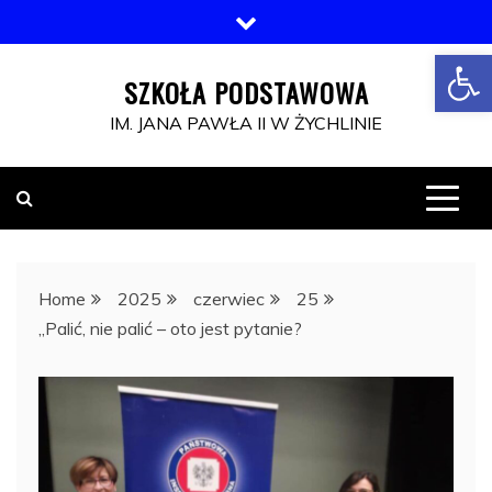
Skip
to
Open toolbar
content
SZKOŁA PODSTAWOWA
IM. JANA PAWŁA II W ŻYCHLINIE
Home
2025
czerwiec
25
„Palić, nie palić – oto jest pytanie?