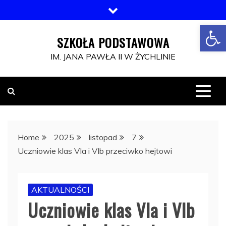
Skip
to
Open toolbar
content
SZKOŁA PODSTAWOWA
IM. JANA PAWŁA II W ŻYCHLINIE
Home
2025
listopad
7
Uczniowie klas VIa i VIb przeciwko hejtowi
AKTUALNOŚCI
Uczniowie klas VIa i VIb