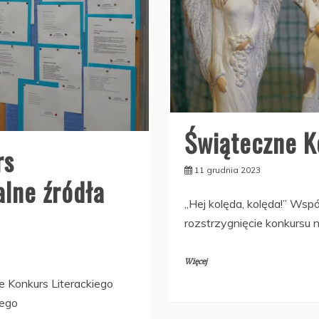
Świąteczne K
rs
11 grudnia 2023
alne źródła
„Hej kolęda, kolęda!” Wsp
rozstrzygnięcie konkursu 
Więcej
e Konkurs Literackiego
nego