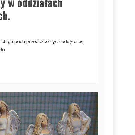
ny w oddziałach
ch.
ich grupach przedszkolnych odbyła się
yła